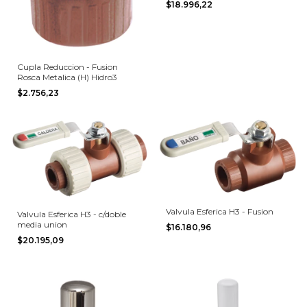
$18.996,22
Cupla Reduccion - Fusion
Rosca Metalica (H) Hidro3
$2.756,23
Valvula Esferica H3 - Fusion
Valvula Esferica H3 - c/doble
media union
$16.180,96
$20.195,09