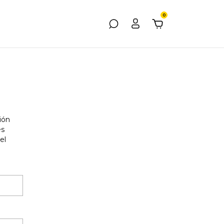
0
ión
s
el