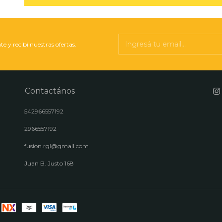
te y recibí nuestras ofertas.
Contactános
542966557192
2966557192
fusion.rgl@gmail.com
Juan B. Justo 168