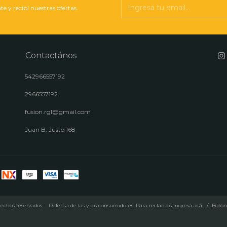
te y recibí nuestras ofertas.
Contactános
542966557192
2966557192
fusion.rgl@gmail.com
Juan B. Justo 168
rechos reservados.
Defensa de las y los consumidores. Para reclamos
ingresá acá.
/
Botón