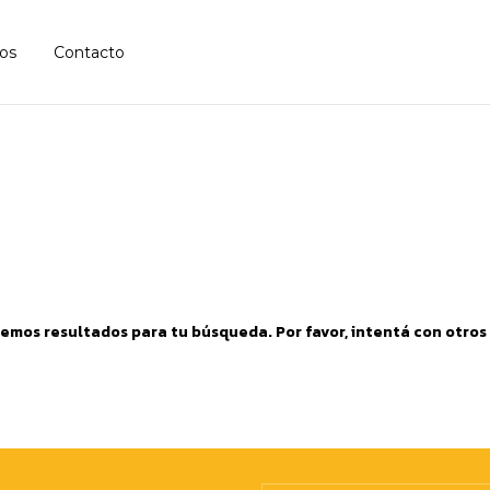
os
Contacto
emos resultados para tu búsqueda. Por favor, intentá con otros f